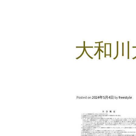
Skip
to
content
大和川
Posted on
2024年5月4日
by
freestyle